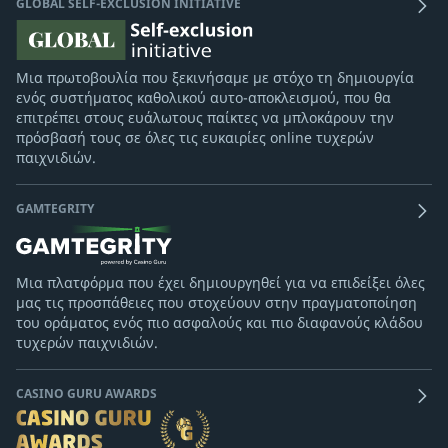
GLOBAL SELF-EXCLUSION INITIATIVE
Μια πρωτοβουλία που ξεκινήσαμε με στόχο τη δημιουργία
ενός συστήματος καθολικού αυτο-αποκλεισμού, που θα
επιτρέπει στους ευάλωτους παίκτες να μπλοκάρουν την
πρόσβασή τους σε όλες τις ευκαιρίες online τυχερών
παιχνιδιών.
GAMTEGRITY
Μια πλατφόρμα που έχει δημιουργηθεί για να επιδείξει όλες
μας τις προσπάθειες που στοχεύουν στην πραγματοποίηση
του οράματος ενός πιο ασφαλούς και πιο διαφανούς κλάδου
τυχερών παιχνιδιών.
CASINO GURU AWARDS