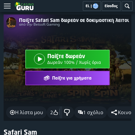
EL
|
Είσοδος
Παίξτε Safari Sam δωρεάν σε δοκιμαστική λειτουρ
από την Betsoft Gaming
Παίξτε δωρεάν
Δωρεάν 100% / Χωρίς όρια
Παίξτε για χρήματα
Η λίστα μου
2
1 σχόλιο
Κοινοπ
Safari Sam