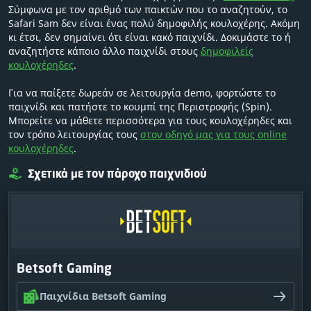
Σύμφωνα με τον αριθμό των παικτών που το αναζητούν, το
Safari Sam δεν είναι ένας πολύ δημοφιλής κουλοχέρης. Ακόμη
κι έτσι, δεν σημαίνει ότι είναι κακό παιχνίδι. Δοκιμάστε το ή
αναζητήστε κάποιο άλλο παιχνίδι στους
δημοφιλείς
κουλοχέρηδες
.
Για να παίξετε δωρεάν σε λειτουργία demo, φορτώστε το
παιχνίδι και πατήστε το κουμπί της Περιστροφής (Spin).
Μπορείτε να μάθετε περισσότερα για τους κουλοχέρηδες και
τον τρόπο λειτουργίας τους
στον οδηγό μας για τους online
κουλοχέρηδες
.
Σχετικά με τον πάροχο παιχνιδιού
Betsoft Gaming
Παιχνίδια Betsoft Gaming