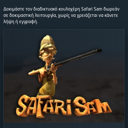
Δοκιμάστε τον διαδικτυακό κουλοχέρη Safari Sam δωρεάν
σε δοκιμαστική λειτουργία, χωρίς να χρειάζεται να κάνετε
λήψη ή εγγραφή.