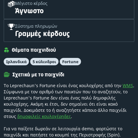
Μέγιστο κέρδος
Άγνωστο
Σύστημα πληρωμών
Γραμμές κέρδους
Θέματα παιχνιδιού
Ιρλανδικά
5 κύλινδροι
Fortune
Σχετικά με το παιχνίδι
Το Leprechaun's Fortune είναι ένας κουλοχέρης από την
WMS
.
Σύμφωνα με τον αριθμό των παικτών που το αναζητούν, το
Leprechaun's Fortune δεν είναι ένας πολύ δημοφιλής
κουλοχέρης. Ακόμη κι έτσι, δεν σημαίνει ότι είναι κακό
παιχνίδι. Δοκιμάστε το ή αναζητήστε κάποιο άλλο παιχνίδι
στους
δημοφιλείς κουλοχέρηδες
.
Για να παίξετε δωρεάν σε λειτουργία demo, φορτώστε το
παιχνίδι και πατήστε το κουμπί της Περιστροφής (Spin).