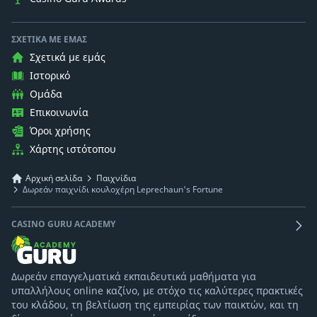
ΣΧΕΤΙΚΆ ΜΕ ΕΜΆΣ
Σχετικά με εμάς
Ιστορικό
Ομάδα
Επικοινωνία
Όροι χρήσης
Χάρτης ιστότοπου
Αρχική σελίδα
Παιχνίδια
Δωρεάν παιχνίδι κουλοχέρη Leprechaun's Fortune
CASINO GURU ACADEMY
Δωρεάν επαγγελματικά εκπαιδευτικά μαθήματα για
υπαλλήλους online καζίνο, με στόχο τις καλύτερες πρακτικές
του κλάδου, τη βελτίωση της εμπειρίας των παικτών, και τη