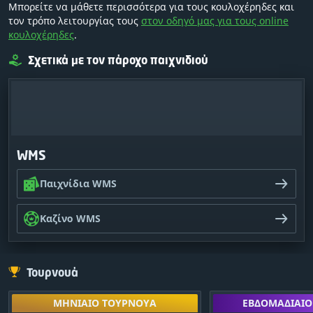
Μπορείτε να μάθετε περισσότερα για τους κουλοχέρηδες και
τον τρόπο λειτουργίας τους
στον οδηγό μας για τους online
κουλοχέρηδες
.
Σχετικά με τον πάροχο παιχνιδιού
WMS
Παιχνίδια WMS
Καζίνο WMS
Τουρνουά
ΜΗΝΙΑΊΟ ΤΟΥΡΝΟΥΆ
ΕΒΔΟΜΑΔΙΑΊΟ
ΜΗΝΙΑΊΟ ΤΟΥΡΝΟΥΆ
ΕΒΔΟΜΑΔΙΑΊΟ