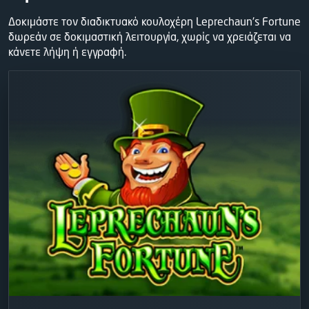
Δοκιμάστε τον διαδικτυακό κουλοχέρη Leprechaun's Fortune
δωρεάν σε δοκιμαστική λειτουργία, χωρίς να χρειάζεται να
κάνετε λήψη ή εγγραφή.