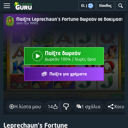
EL
|
Είσοδος
Παίξτε Leprechaun's Fortune δωρεάν σε δοκιμαστικ
από την WMS
Παίξτε δωρεάν
Δωρεάν 100% / Χωρίς όρια
Παίξτε για χρήματα
Η λίστα μου
14
1 σχόλιο
Κοινο
Leprechaun's Fortune