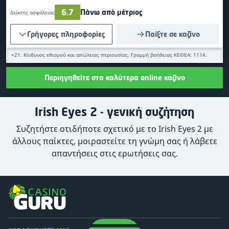
6.7
Πάνω από μέτριος
Δείκτης ασφάλειας
Γρήγορες πληροφορίες
Παίξτε σε καζίνο
+21. Κίνδυνος εθισμού και απώλειας περιουσίας. Γραμμή βοήθειας ΚΕΘΕΑ: 1114.
Περιηγηθείτε στα καλύτερα online καζίνο
Irish Eyes 2 - γενική συζήτηση
Συζητήστε οτιδήποτε σχετικό με το Irish Eyes 2 με
άλλους παίκτες, μοιραστείτε τη γνώμη σας ή λάβετε
απαντήσεις στις ερωτήσεις σας.