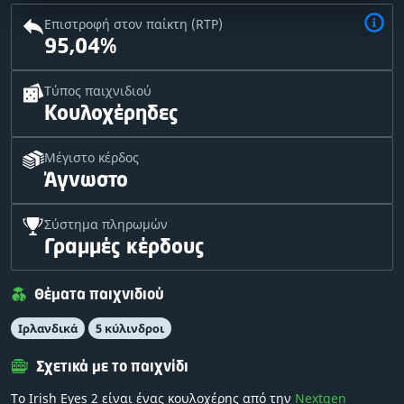
Επιστροφή στον παίκτη (RTP)
95,04%
Τύπος παιχνιδιού
Κουλοχέρηδες
Μέγιστο κέρδος
Άγνωστο
Σύστημα πληρωμών
Γραμμές κέρδους
Θέματα παιχνιδιού
Ιρλανδικά
5 κύλινδροι
Σχετικά με το παιχνίδι
Το Irish Eyes 2 είναι ένας κουλοχέρης από την
Nextgen