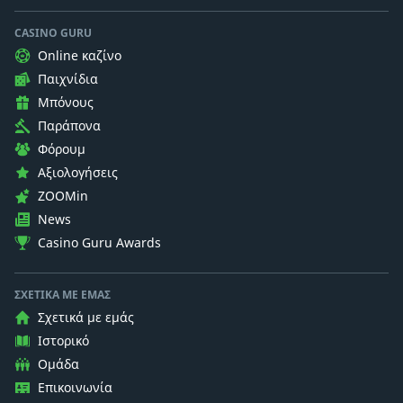
CASINO GURU
Online καζίνο
Παιχνίδια
Μπόνους
Παράπονα
Φόρουμ
Αξιολογήσεις
ZOOMin
News
Casino Guru Awards
ΣΧΕΤΙΚΆ ΜΕ ΕΜΆΣ
Σχετικά με εμάς
Ιστορικό
Ομάδα
Επικοινωνία