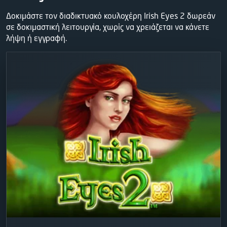
Δοκιμάστε τον διαδικτυακό κουλοχέρη Irish Eyes 2 δωρεάν
σε δοκιμαστική λειτουργία, χωρίς να χρειάζεται να κάνετε
λήψη ή εγγραφή.