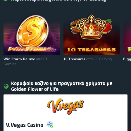
Win Storm Deluxe
από CT
10 Treasures
από CT Gaming
Pig
Gaming
Κορυφαία καζίνο για πραγματικά χρήματα με
Golden Flower of Life
V.Vegas Casino