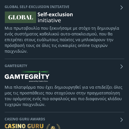
GLOBAL SELF-EXCLUSION INITIATIVE
Μια πρωτοβουλία που ξεκινήσαμε με στόχο τη δημιουργία
ενός συστήματος καθολικού αυτο-αποκλεισμού, που θα
επιτρέπει στους ευάλωτους παίκτες να μπλοκάρουν την
πρόσβασή τους σε όλες τις ευκαιρίες online τυχερών
παιχνιδιών.
GAMTEGRITY
Μια πλατφόρμα που έχει δημιουργηθεί για να επιδείξει όλες
μας τις προσπάθειες που στοχεύουν στην πραγματοποίηση
του οράματος ενός πιο ασφαλούς και πιο διαφανούς κλάδου
τυχερών παιχνιδιών.
CASINO GURU AWARDS