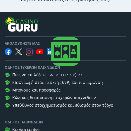
ΑΚΟΛΟΥΘΉΣΤΕ ΜΑΣ
ΟΔΗΓΌΣ ΤΥΧΕΡΏΝ ΠΑΙΧΝΙΔΙΏΝ
Casino Guru
Πώς να επιλέξετε ένα online καζίνο
Θέλουμε να κατανοείτε τα τυχερά παιχνίδια.
Επιστροφή στον Παίκτη (RTP) και διακύμανση
Μπόνους και προσφορές
Κώδικας δικαιοσύνης τυχερών παιχνιδιών
Υπεύθυνος στοιχηματισμός και εθισμός στον τζόγο
ΟΔΗΓΌΣ ΠΑΙΧΝΙΔΙΏΝ
Κουλοχέρηδες