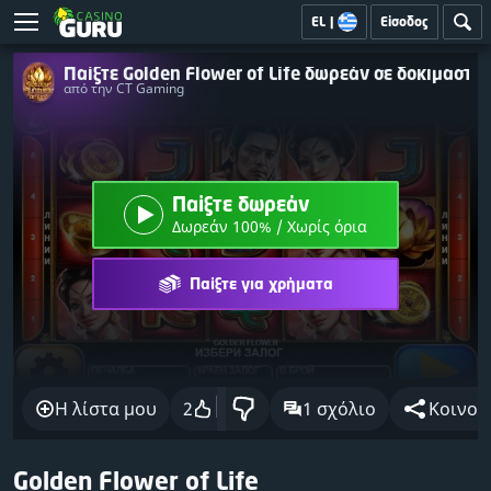
EL
|
Είσοδος
Παίξτε Golden Flower of Life δωρεάν σε δοκιμαστικ
από την CT Gaming
Παίξτε δωρεάν
Δωρεάν 100% / Χωρίς όρια
Παίξτε για χρήματα
Η λίστα μου
2
1 σχόλιο
Κοινοπ
Golden Flower of Life