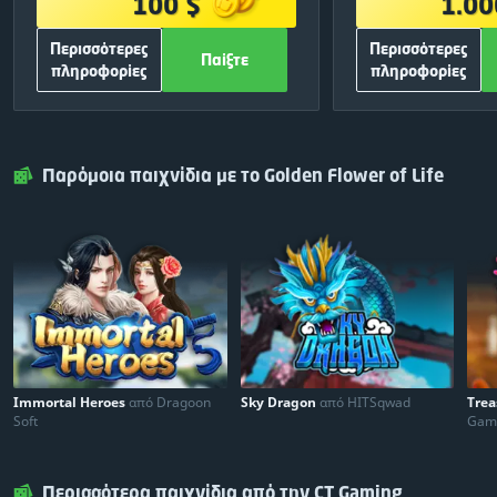
100 $
1.00
20 $
3
120 $
Περισσότερες
Περισσότερες
75 $
ΆΛΛΕΣ ΠΛΗΡΟΦΟΡΊΕΣ
Παίξτε
ΆΛΛΕΣ ΠΛΗ
πληροφορίες
πληροφορίες
50 $
250
Συνολικές δωρεάν περιστροφές:
750
Συνολικές δωρε
Παίξτε
Κλείσιμο
Παίξτε
25 $
Pragmatic
Πάροχος
Pragmatic
25 $
Play
παιχνιδιών:
Play
25 $
ΔΩΡΕΑΝ
Είσοδος:
ΔΩΡΕΑΝ
Παρόμοια παιχνίδια με το Golden Flower of Life
25 $
25 $
Immortal Heroes
από Dragoon
Sky Dragon
από HITSqwad
Tre
Soft
Gam
Περισσότερα παιχνίδια από την CT Gaming