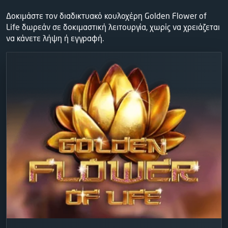
Δοκιμάστε τον διαδικτυακό κουλοχέρη Golden Flower of
Life δωρεάν σε δοκιμαστική λειτουργία, χωρίς να χρειάζεται
να κάνετε λήψη ή εγγραφή.