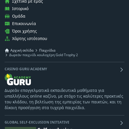
Σχετικά με εμάς
Ιστορικό
Ομάδα
Επικοινωνία
Όροι χρήσης
Χάρτης ιστότοπου
Αρχική σελίδα
Παιχνίδια
Δωρεάν παιχνίδι κουλοχέρη Gold Trophy 2
CASINO GURU ACADEMY
Δωρεάν επαγγελματικά εκπαιδευτικά μαθήματα για
υπαλλήλους online καζίνο, με στόχο τις καλύτερες πρακτικές
του κλάδου, τη βελτίωση της εμπειρίας των παικτών, και τη
δίκαιη προσέγγιση στα τυχερά παιχνίδια.
GLOBAL SELF-EXCLUSION INITIATIVE