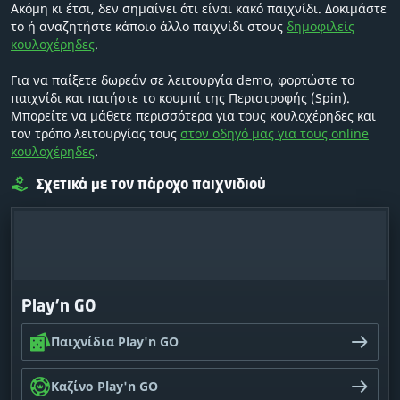
Ακόμη κι έτσι, δεν σημαίνει ότι είναι κακό παιχνίδι. Δοκιμάστε
το ή αναζητήστε κάποιο άλλο παιχνίδι στους
δημοφιλείς
κουλοχέρηδες
.
Για να παίξετε δωρεάν σε λειτουργία demo, φορτώστε το
παιχνίδι και πατήστε το κουμπί της Περιστροφής (Spin).
Μπορείτε να μάθετε περισσότερα για τους κουλοχέρηδες και
τον τρόπο λειτουργίας τους
στον οδηγό μας για τους online
κουλοχέρηδες
.
Σχετικά με τον πάροχο παιχνιδιού
Play'n GO
Παιχνίδια Play'n GO
Καζίνο Play'n GO