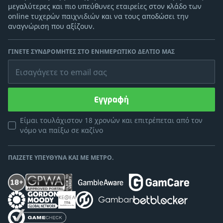
μεγαλύτερες και πιο υπεύθυνες εταιρείες στον κλάδο των
online τυχερών παιχνιδιών και να τους αποδώσει την
αναγνώριση που αξίζουν.
ΓΊΝΕΤΕ ΣΥΝΔΡΟΜΗΤΈΣ ΣΤΟ ΕΝΗΜΕΡΩΤΙΚΌ ΔΕΛΤΊΟ ΜΑΣ
Εισαγάγετε το email σας
Εγγραφή
Είμαι τουλάχιστον 18 χρονών και επιτρέπεται από τον
νόμο να παίξω σε καζίνο
ΠΑΊΖΕΤΕ ΥΠΕΎΘΥΝΑ ΚΑΙ ΜΕ ΜΈΤΡΟ.