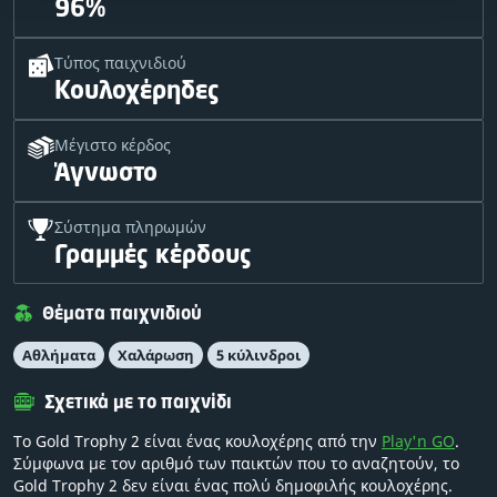
96%
Τύπος παιχνιδιού
Κουλοχέρηδες
Μέγιστο κέρδος
Άγνωστο
Σύστημα πληρωμών
Γραμμές κέρδους
Θέματα παιχνιδιού
Αθλήματα
Χαλάρωση
5 κύλινδροι
Σχετικά με το παιχνίδι
Το Gold Trophy 2 είναι ένας κουλοχέρης από την
Play'n GO
.
Σύμφωνα με τον αριθμό των παικτών που το αναζητούν, το
Gold Trophy 2 δεν είναι ένας πολύ δημοφιλής κουλοχέρης.