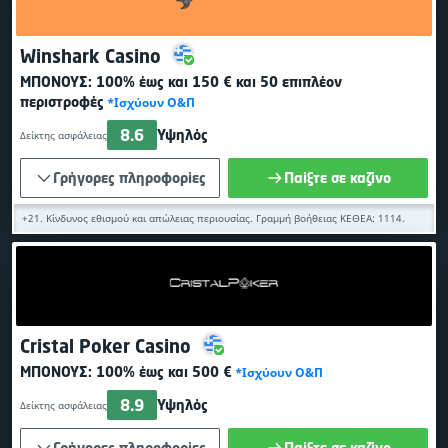
Winshark Casino
ΜΠΌΝΟΥΣ:
100% έως και 150 €
και 50 επιπλέον
περιστροφές
*Ισχύουν Ο&Π
8.6
Υψηλός
Δείκτης ασφάλειας
Γρήγορες πληροφορίες
Παίξτε σε καζίνο
+21. Κίνδυνος εθισμού και απώλειας περιουσίας. Γραμμή βοήθειας ΚΕΘΕΑ: 1114.
Cristal Poker Casino
ΜΠΌΝΟΥΣ:
100% έως και 500 €
*Ισχύουν Ο&Π
8.9
Υψηλός
Δείκτης ασφάλειας
Γρήγορες πληροφορίες
Παίξτε σε καζίνο