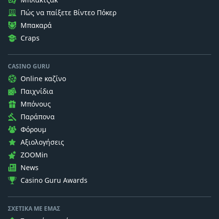
Πώς να παίξετε Βίντεο Πόκερ
Μπακαρά
Craps
CASINO GURU
Online καζίνο
Παιχνίδια
Μπόνους
Παράπονα
Φόρουμ
Αξιολογήσεις
ZOOMin
News
Casino Guru Awards
ΣΧΕΤΙΚΆ ΜΕ ΕΜΆΣ