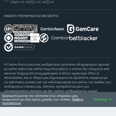
νόμο να παίξω σε καζίνο
ΠΑΊΖΕΤΕ ΥΠΕΎΘΥΝΑ ΚΑΙ ΜΕ ΜΈΤΡΟ.
Η Casino Guru είναι ένας ανεξάρτητος ιστότοπος πληροφοριών σχετικά
με online καζίνο και online παιχνίδια καζίνο, ο οποίος δεν ελέγχεται από
κανέναν διαχειριστή στοιχηματισμού ή άλλον οργανισμό. Όλες οι
αξιολογήσεις και οι οδηγοί μας δημιουργούνται αξιόπιστα, σύμφωνα με
τις καλύτερες γνώσεις και την καλύτερη κρίση των μελών της ομάδας των
ανεξάρτητων ειδικών μας. Ωστόσο, προορίζονται μόνο για
πληροφοριακούς σκοπούς και δεν πρέπει να θεωρούνται νομική
συμβουλή. Θα πρέπει πάντα να βεβαιώνεστε ότι πληροίτε όλες τις
Χρησιμοποιώντας τον ιστότοπο ή τις υπηρεσίες μας,
συμφωνείτε με τους όρους χρήσης των cookies.
Μάθετε
Αποδοχή
κανονιστικές απαιτήσεις πριν παίξετε σε οποιοδήποτε καζίνο επιλέξετε.
περισσότερα
CASINO GURU ΣΕ ΆΛΛΕΣ ΓΛΏΣΣΕΣ
Εγγραφείτε στο ενημερωτικό
Κοινοποιήστε τα κέρδη σας