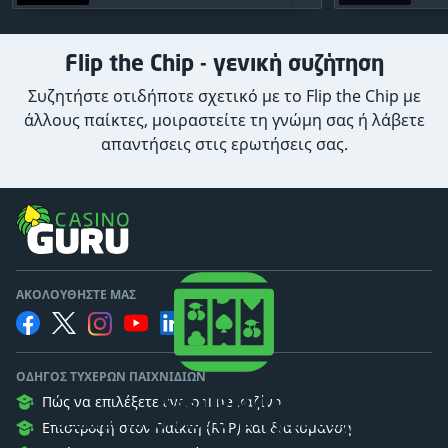
Flip the Chip - γενική συζήτηση
Συζητήστε οτιδήποτε σχετικό με το Flip the Chip με
άλλους παίκτες, μοιραστείτε τη γνώμη σας ή λάβετε
απαντήσεις στις ερωτήσεις σας.
ΑΚΟΛΟΥΘΉΣΤΕ ΜΑΣ
ΟΔΗΓΌΣ ΤΥΧΕΡΏΝ ΠΑΙΧΝΙΔΙΏΝ
Casino Guru
Πώς να επιλέξετε ένα online καζίνο
Θέλουμε να κατανοείτε τα τυχερά παιχνίδια.
Επιστροφή στον Παίκτη (RTP) και διακύμανση