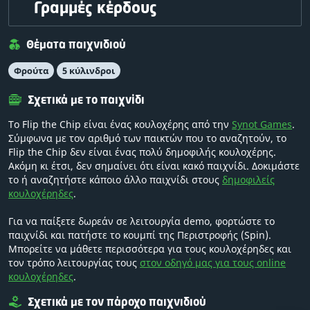
Γραμμές κέρδους
Θέματα παιχνιδιού
Φρούτα
5 κύλινδροι
Σχετικά με το παιχνίδι
Το Flip the Chip είναι ένας κουλοχέρης από την
Synot Games
.
Σύμφωνα με τον αριθμό των παικτών που το αναζητούν, το
Flip the Chip δεν είναι ένας πολύ δημοφιλής κουλοχέρης.
Ακόμη κι έτσι, δεν σημαίνει ότι είναι κακό παιχνίδι. Δοκιμάστε
το ή αναζητήστε κάποιο άλλο παιχνίδι στους
δημοφιλείς
κουλοχέρηδες
.
Για να παίξετε δωρεάν σε λειτουργία demo, φορτώστε το
παιχνίδι και πατήστε το κουμπί της Περιστροφής (Spin).
Μπορείτε να μάθετε περισσότερα για τους κουλοχέρηδες και
τον τρόπο λειτουργίας τους
στον οδηγό μας για τους online
κουλοχέρηδες
.
Σχετικά με τον πάροχο παιχνιδιού