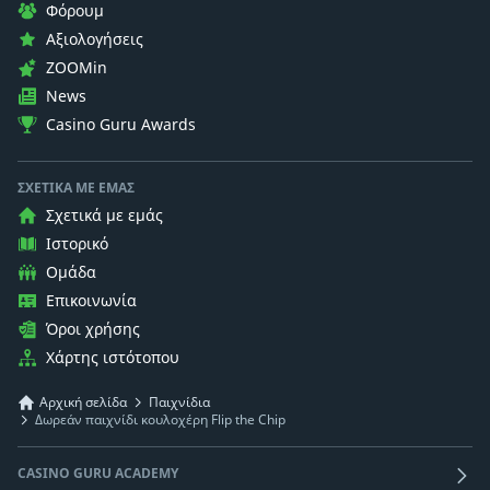
Φόρουμ
Αξιολογήσεις
ZOOMin
News
Casino Guru Awards
ΣΧΕΤΙΚΆ ΜΕ ΕΜΆΣ
Σχετικά με εμάς
Ιστορικό
Ομάδα
Επικοινωνία
Όροι χρήσης
Χάρτης ιστότοπου
Αρχική σελίδα
Παιχνίδια
Δωρεάν παιχνίδι κουλοχέρη Flip the Chip
CASINO GURU ACADEMY