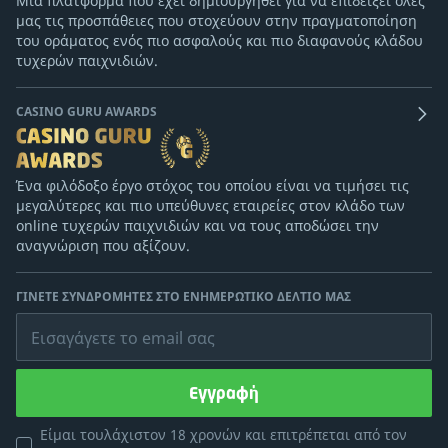
Μια πλατφόρμα που έχει δημιουργηθεί για να επιδείξει όλες
μας τις προσπάθειες που στοχεύουν στην πραγματοποίηση
του οράματος ενός πιο ασφαλούς και πιο διαφανούς κλάδου
τυχερών παιχνιδιών.
CASINO GURU AWARDS
Ένα φιλόδοξο έργο στόχος του οποίου είναι να τιμήσει τις
μεγαλύτερες και πιο υπεύθυνες εταιρείες στον κλάδο των
online τυχερών παιχνιδιών και να τους αποδώσει την
αναγνώριση που αξίζουν.
ΓΊΝΕΤΕ ΣΥΝΔΡΟΜΗΤΈΣ ΣΤΟ ΕΝΗΜΕΡΩΤΙΚΌ ΔΕΛΤΊΟ ΜΑΣ
Εισαγάγετε το email σας
Εγγραφή
Είμαι τουλάχιστον 18 χρονών και επιτρέπεται από τον