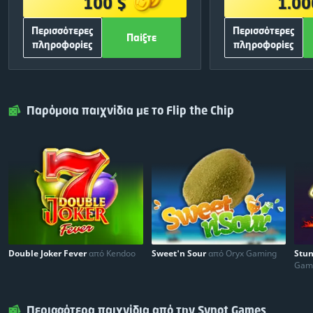
100 $
1.00
20 $
3
120 $
Περισσότερες
Περισσότερες
75 $
ΆΛΛΕΣ ΠΛΗΡΟΦΟΡΊΕΣ
Παίξτε
ΆΛΛΕΣ ΠΛΗ
πληροφορίες
πληροφορίες
50 $
250
Συνολικές δωρεάν περιστροφές:
750
Συνολικές δωρε
Παίξτε
Κλείσιμο
Παίξτε
25 $
Pragmatic
Πάροχος
Pragmatic
25 $
Play
παιχνιδιών:
Play
25 $
ΔΩΡΕΑΝ
Είσοδος:
ΔΩΡΕΑΝ
Παρόμοια παιχνίδια με το Flip the Chip
25 $
25 $
Double Joker Fever
από Kendoo
Sweet'n Sour
από Oryx Gaming
Stu
Gam
Περισσότερα παιχνίδια από την Synot Games