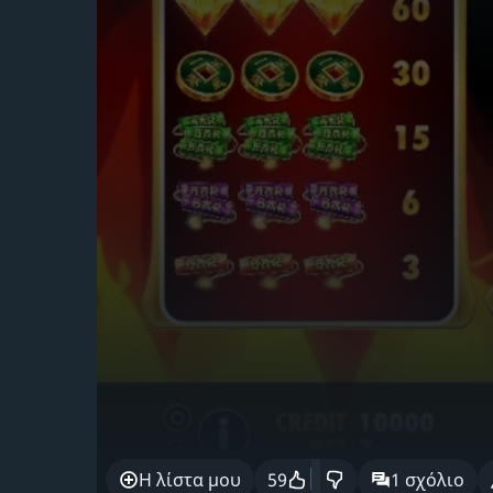
Η λίστα μου
59
1 σχόλιο