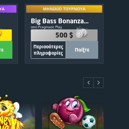
ΥΆ
Ξεκλειδώστε παίζοντας σε
ΜΗΝΙΑΊΟ ΤΟΥΡΝΟΥΆ
ΥΆ
ΜΗΝΙΑΊΟ ΤΟΥΡΝΟΥΆ
άλλα τουρνουά και
ΟΜΆΔΑ ΒΡΑΒΕΊΩΝ
Αποκλειστικό
κοινοποιώντας τα
Big Bass Bonanza
500 $
αποτελέσματά σας
1000
από Pragmatic Play
500 $
1
250 $
1
2
150 $
2
Περισσότερες
τε
Παίξτε
3
50 $
3
πληροφορίες
30 $
4
ΆΛΛΕΣ ΠΛΗΡΟΦΟΡΊΕΣ
20 $
5
500
Συνολικές δωρεάν
ιμο
Παίξτε
Κλείσιμο
περιστροφές:
Pragmatic
Πάροχος
ν:
Play
παιχνιδιών:
σοδος:
Κοινοποιήστε και παίξτε
Είσοδος: