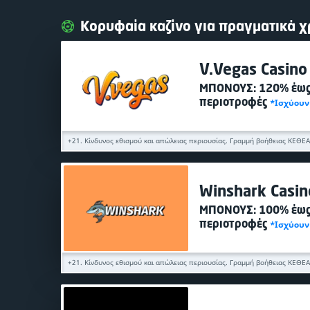
Κορυφαία καζίνο για πραγματικά χ
V.Vegas Casin
ΜΠΌΝΟΥΣ:
120% έως
περιστροφές
*Ισχύουν
+21. Κίνδυνος εθισμού και απώλειας περιουσίας. Γραμμή βοήθειας ΚΕΘΕΑ
Winshark Casi
ΜΠΌΝΟΥΣ:
100% έως
περιστροφές
*Ισχύουν
+21. Κίνδυνος εθισμού και απώλειας περιουσίας. Γραμμή βοήθειας ΚΕΘΕΑ