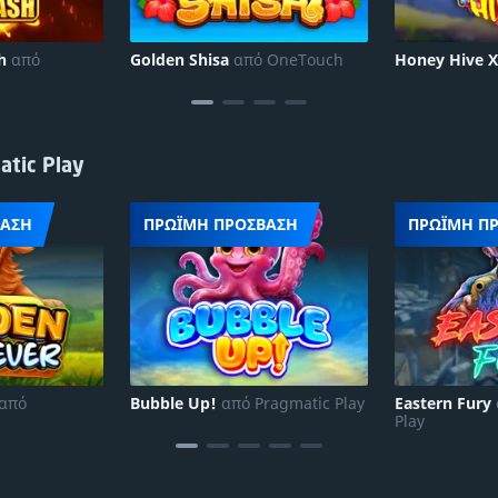
sh
από
Golden Shisa
από OneTouch
Honey Hive 
atic Play
ΒΑΣΗ
ΠΡΏΙΜΗ ΠΡΌΣΒΑΣΗ
ΠΡΏΙΜΗ Π
από
Bubble Up!
από Pragmatic Play
Eastern Fury
Play