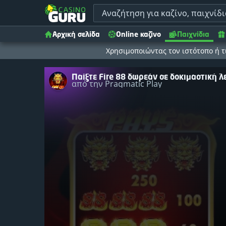
Αρχική σελίδα
Online καζίνο
Παιχνίδια
Χρησιμοποιώντας τον ιστότοπο ή τ
Παίξτε Fire 88 δωρεάν σε δοκιμαστική λ
από την Pragmatic Play