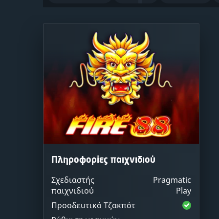
Πληροφορίες παιχνιδιού
Σχεδιαστής
Pragmatic
παιχνιδιού
Play
Προοδευτικό Τζακπότ