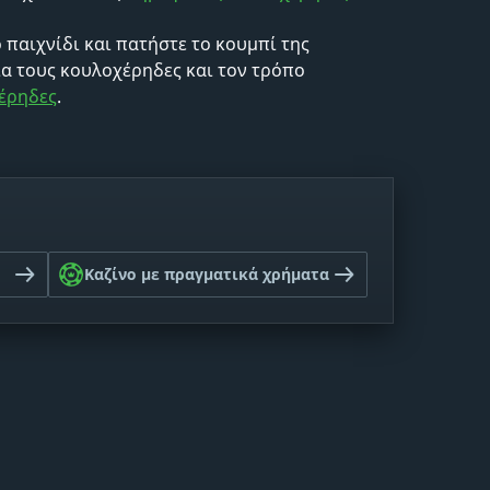
 παιχνίδι και πατήστε το κουμπί της
ια τους κουλοχέρηδες και τον τρόπο
χέρηδες
.
Καζίνο με πραγματικά χρήματα