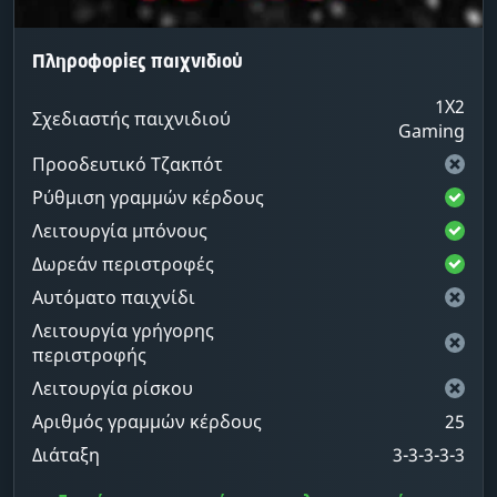
Πληροφορίες παιχνιδιού
1X2
Σχεδιαστής παιχνιδιού
Gaming
Προοδευτικό Τζακπότ
Ρύθμιση γραμμών κέρδους
Λειτουργία μπόνους
Δωρεάν περιστροφές
Αυτόματο παιχνίδι
Λειτουργία γρήγορης
περιστροφής
Λειτουργία ρίσκου
Αριθμός γραμμών κέρδους
25
Διάταξη
3-3-3-3-3