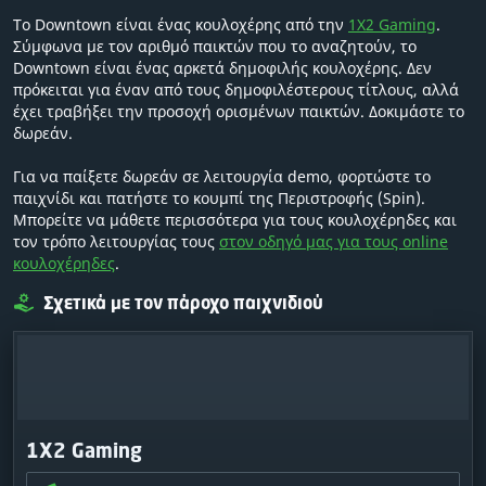
Το Downtown είναι ένας κουλοχέρης από την
1X2 Gaming
.
Σύμφωνα με τον αριθμό παικτών που το αναζητούν, το
Downtown είναι ένας αρκετά δημοφιλής κουλοχέρης. Δεν
πρόκειται για έναν από τους δημοφιλέστερους τίτλους, αλλά
έχει τραβήξει την προσοχή ορισμένων παικτών. Δοκιμάστε το
δωρεάν.
Για να παίξετε δωρεάν σε λειτουργία demo, φορτώστε το
παιχνίδι και πατήστε το κουμπί της Περιστροφής (Spin).
Μπορείτε να μάθετε περισσότερα για τους κουλοχέρηδες και
τον τρόπο λειτουργίας τους
στον οδηγό μας για τους online
κουλοχέρηδες
.
Σχετικά με τον πάροχο παιχνιδιού
1X2 Gaming