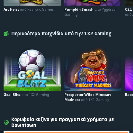
Art Heist
από Realistic Games
Pumpkin Smash
από Yggdrasil
CSI:
Gaming
από A
Περισσότερα παιχνίδια από την 1X2 Gaming
Goal Blitz
από 1X2 Gaming
Prospector Wilds Minecart
Bac
Madness
από 1X2 Gaming
Κορυφαία καζίνο για πραγματικά χρήματα με
Downtown