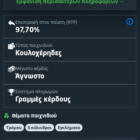
Εμφάνιση περισσότερων πληροφοριών
Επιστροφή στον παίκτη (RTP)
97,70%
Τύπος παιχνιδιού
Κουλοχέρηδες
Μέγιστο κέρδος
Άγνωστο
Σύστημα πληρωμών
Γραμμές κέρδους
Θέματα παιχνιδιού
Τρόμου
5 κύλινδροι
Εγκλήματα