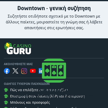
Downtown - γενική συζήτηση
Συζητήστε οτιδήποτε σχετικό με το Downtown με
άλλους παίκτες, μοιραστείτε τη γνώμη σας ή λάβετε
απαντήσεις στις ερωτήσεις σας.
ΑΚΟΛΟΥΘΉΣΤΕ ΜΑΣ
ΟΔΗΓΌΣ ΤΥΧΕΡΏΝ ΠΑΙΧΝΙΔΙΏΝ
Casino Guru
Πώς να επιλέξετε ένα online καζίνο
Θέλουμε να κατανοείτε τα τυχερά παιχνίδια.
Επιστροφή στον Παίκτη (RTP) και διακύμανση
Μπόνους και προσφορές