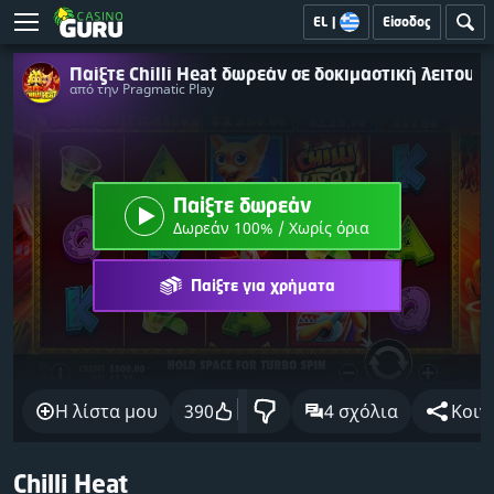
EL
|
Είσοδος
Παίξτε Chilli Heat δωρεάν σε δοκιμαστική λειτουρ
από την Pragmatic Play
Παίξτε δωρεάν
Δωρεάν 100% / Χωρίς όρια
Παίξτε για χρήματα
Η λίστα μου
390
4 σχόλια
Κοιν
Chilli Heat