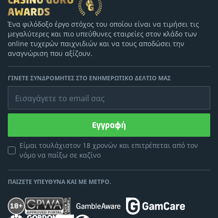
Ένα φιλόδοξο έργο στόχος του οποίου είναι να τιμήσει τις
μεγαλύτερες και πιο υπεύθυνες εταιρείες στον κλάδο των
online τυχερών παιχνιδιών και να τους αποδώσει την
αναγνώριση που αξίζουν.
ΓΊΝΕΤΕ ΣΥΝΔΡΟΜΗΤΈΣ ΣΤΟ ΕΝΗΜΕΡΩΤΙΚΌ ΔΕΛΤΊΟ ΜΑΣ
Εισαγάγετε το email σας
Εγγραφή
Είμαι τουλάχιστον 18 χρονών και επιτρέπεται από τον
νόμο να παίξω σε καζίνο
ΠΑΊΖΕΤΕ ΥΠΕΎΘΥΝΑ ΚΑΙ ΜΕ ΜΈΤΡΟ.