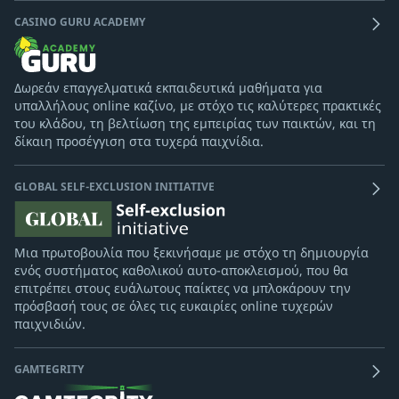
CASINO GURU ACADEMY
Δωρεάν επαγγελματικά εκπαιδευτικά μαθήματα για
υπαλλήλους online καζίνο, με στόχο τις καλύτερες πρακτικές
του κλάδου, τη βελτίωση της εμπειρίας των παικτών, και τη
δίκαιη προσέγγιση στα τυχερά παιχνίδια.
GLOBAL SELF-EXCLUSION INITIATIVE
Μια πρωτοβουλία που ξεκινήσαμε με στόχο τη δημιουργία
ενός συστήματος καθολικού αυτο-αποκλεισμού, που θα
επιτρέπει στους ευάλωτους παίκτες να μπλοκάρουν την
πρόσβασή τους σε όλες τις ευκαιρίες online τυχερών
παιχνιδιών.
GAMTEGRITY