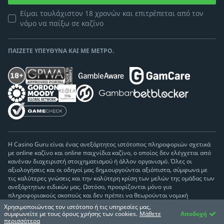
Είμαι τουλάχιστον 18 χρονών και επιτρέπεται από τον
νόμο να παίξω σε καζίνο
ΠΑΊΖΕΤΕ ΥΠΕΎΘΥΝΑ ΚΑΙ ΜΕ ΜΈΤΡΟ.
Η Casino Guru είναι ένας ανεξάρτητος ιστότοπος πληροφοριών σχετικά
με online καζίνο και online παιχνίδια καζίνο, ο οποίος δεν ελέγχεται από
κανέναν διαχειριστή στοιχηματισμού ή άλλον οργανισμό. Όλες οι
αξιολογήσεις και οι οδηγοί μας δημιουργούνται αξιόπιστα, σύμφωνα με
τις καλύτερες γνώσεις και την καλύτερη κρίση των μελών της ομάδας των
ανεξάρτητων ειδικών μας. Ωστόσο, προορίζονται μόνο για
πληροφοριακούς σκοπούς και δεν πρέπει να θεωρούνται νομική
συμβουλή. Θα πρέπει πάντα να βεβαιώνεστε ότι πληροίτε όλες τις
Χρησιμοποιώντας τον ιστότοπο ή τις υπηρεσίες μας,
κανονιστικές απαιτήσεις πριν παίξετε σε οποιοδήποτε καζίνο επιλέξετε.
συμφωνείτε με τους όρους χρήσης των cookies.
Μάθετε
Αποδοχή
περισσότερα