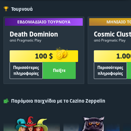
Τουρνουά
ΕΒΔΟΜΑΔΙΑΊΟ ΤΟΥΡΝΟΥΆ
ΜΗΝΙΑΊΟ Τ
ΕΒΔΟΜΑΔΙΑΊΟ ΤΟΥΡΝΟΥΆ
ΜΗΝΙΑΊΟ Τ
ΟΜΆΔΑ ΒΡΑΒΕΊΩΝ
ΟΜΆΔΑ ΒΡ
Death Dominion
Cosmic Clus
00
:
11
:
10
25
:
11
:
10
100 $
1.00
από Pragmatic Play
από Pragmatic Play
50 $
1
380 $
30 $
2
250 $
100 $
1.00
20 $
3
120 $
Περισσότερες
Περισσότερες
75 $
ΆΛΛΕΣ ΠΛΗΡΟΦΟΡΊΕΣ
Παίξτε
ΆΛΛΕΣ ΠΛΗ
πληροφορίες
πληροφορίες
50 $
250
Συνολικές δωρεάν περιστροφές:
750
Συνολικές δωρε
Παίξτε
Κλείσιμο
Παίξτε
25 $
Pragmatic
Πάροχος
Pragmatic
25 $
Play
παιχνιδιών:
Play
25 $
ΔΩΡΕΑΝ
Είσοδος:
ΔΩΡΕΑΝ
Παρόμοια παιχνίδια με το Cazino Zeppelin
25 $
25 $