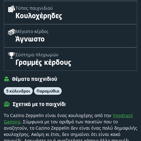
Τύπος παιχνιδιού
Κουλοχέρηδες
Μέγιστο κέρδος
Άγνωστο
Σύστημα πληρωμών
Γραμμές κέρδους
Θέματα παιχνιδιού
5 κύλινδροι
Παραμύθια
Σχετικά με το παιχνίδι
Το Cazino Zeppelin είναι ένας κουλοχέρης από την
Yggdrasil
Gaming
. Σύμφωνα με τον αριθμό των παικτών που το
αναζητούν, το Cazino Zeppelin δεν είναι ένας πολύ δημοφιλής
κουλοχέρης. Ακόμη κι έτσι, δεν σημαίνει ότι είναι κακό
παιχνίδι. Δοκιμάστε το ή αναζητήστε κάποιο άλλο παιχνίδι