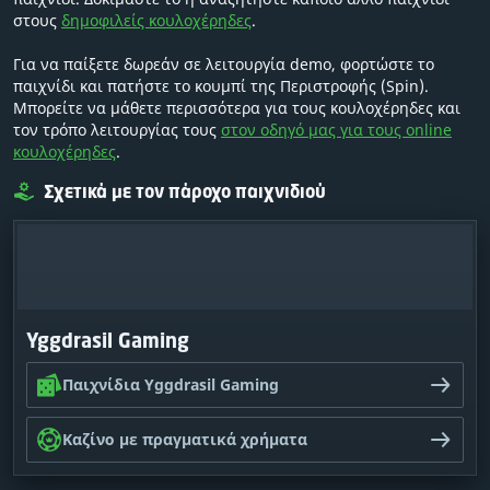
στους
δημοφιλείς κουλοχέρηδες
.
Για να παίξετε δωρεάν σε λειτουργία demo, φορτώστε το
παιχνίδι και πατήστε το κουμπί της Περιστροφής (Spin).
Μπορείτε να μάθετε περισσότερα για τους κουλοχέρηδες και
τον τρόπο λειτουργίας τους
στον οδηγό μας για τους online
κουλοχέρηδες
.
Σχετικά με τον πάροχο παιχνιδιού
Yggdrasil Gaming
Παιχνίδια Yggdrasil Gaming
Καζίνο με πραγματικά χρήματα