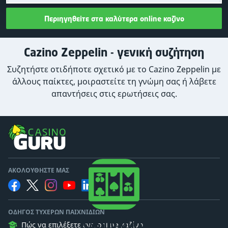
Περιηγηθείτε στα καλύτερα online καζίνο
Cazino Zeppelin - γενική συζήτηση
Συζητήστε οτιδήποτε σχετικό με το Cazino Zeppelin με
άλλους παίκτες, μοιραστείτε τη γνώμη σας ή λάβετε
απαντήσεις στις ερωτήσεις σας.
ΑΚΟΛΟΥΘΉΣΤΕ ΜΑΣ
ΟΔΗΓΌΣ ΤΥΧΕΡΏΝ ΠΑΙΧΝΙΔΙΏΝ
Casino Guru
Πώς να επιλέξετε ένα online καζίνο