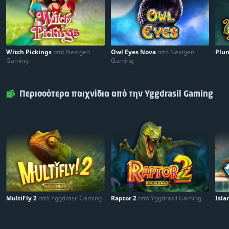
Witch Pickings
από Nextgen
Owl Eyes Nova
από Nextgen
Plu
Gaming
Gaming
Περισσότερα παιχνίδια από την Yggdrasil Gaming
MultiFly 2
από Yggdrasil Gaming
Raptor 2
από Yggdrasil Gaming
Isla