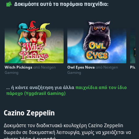
Δοκιμάστε αυτά τα παρόμοια παιχνίδια:
Witch Pickings
από Nextgen
Owl Eyes Nova
από Nextgen
Plun
Gaming
Gaming
... ή κάντε αναζήτηση για άλλα
παιχνίδια από τον ίδιο
πάροχο (Yggdrasil Gaming)
Cazino Zeppelin
Δοκιμάστε τον διαδικτυακό κουλοχέρη Cazino Zeppelin
δωρεάν σε δοκιμαστική λειτουργία, χωρίς να χρειάζεται να
κάνετε λήψη ή εγγραφή.