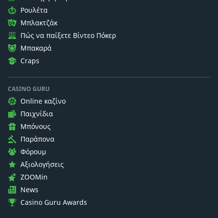
Ρουλέτα
Μπλακτζάκ
Πώς να παίξετε Βίντεο Πόκερ
Μπακαρά
Craps
CASINO GURU
Online καζίνο
Παιχνίδια
Μπόνους
Παράπονα
Φόρουμ
Αξιολογήσεις
ZOOMin
News
Casino Guru Awards