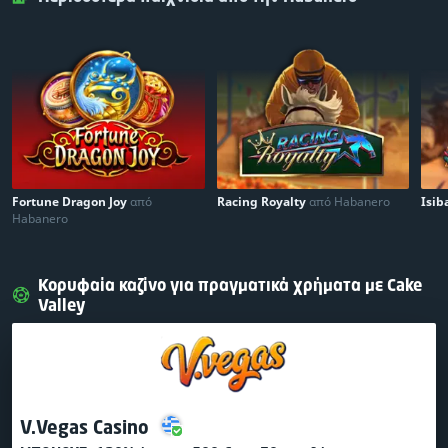
Fortune Dragon Joy
από
Racing Royalty
από Habanero
Isi
Habanero
Κορυφαία καζίνο για πραγματικά χρήματα με Cake
Valley
V.Vegas Casino