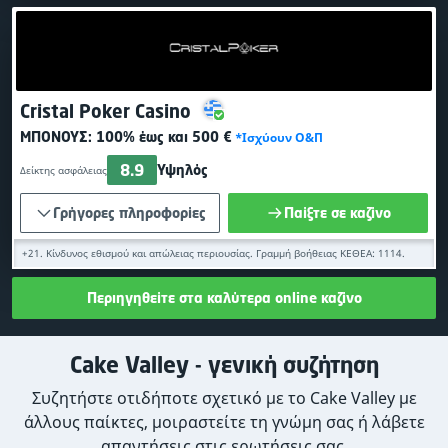
Cristal Poker Casino
ΜΠΌΝΟΥΣ:
100% έως και 500 €
*Ισχύουν Ο&Π
8.9
Υψηλός
Δείκτης ασφάλειας
Γρήγορες πληροφορίες
Παίξτε σε καζίνο
+21. Κίνδυνος εθισμού και απώλειας περιουσίας. Γραμμή βοήθειας ΚΕΘΕΑ: 1114.
Περιηγηθείτε στα καλύτερα online καζίνο
Cake Valley - γενική συζήτηση
Συζητήστε οτιδήποτε σχετικό με το Cake Valley με
άλλους παίκτες, μοιραστείτε τη γνώμη σας ή λάβετε
απαντήσεις στις ερωτήσεις σας.