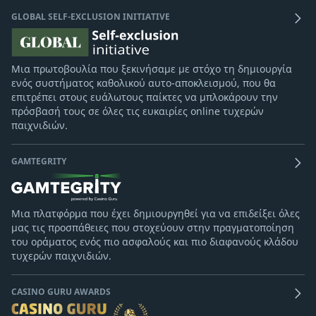
GLOBAL SELF-EXCLUSION INITIATIVE
Μια πρωτοβουλία που ξεκινήσαμε με στόχο τη δημιουργία
ενός συστήματος καθολικού αυτο-αποκλεισμού, που θα
επιτρέπει στους ευάλωτους παίκτες να μπλοκάρουν την
πρόσβασή τους σε όλες τις ευκαιρίες online τυχερών
παιχνιδιών.
GAMTEGRITY
Μια πλατφόρμα που έχει δημιουργηθεί για να επιδείξει όλες
μας τις προσπάθειες που στοχεύουν στην πραγματοποίηση
του οράματος ενός πιο ασφαλούς και πιο διαφανούς κλάδου
τυχερών παιχνιδιών.
CASINO GURU AWARDS