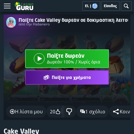
EL
|
Είσοδος
Παίξτε Cake Valley δωρεάν σε δοκιμαστική λειτουρ
από την Habanero
Παίξτε δωρεάν
Δωρεάν 100% / Χωρίς όρια
Παίξτε για χρήματα
Η λίστα μου
20
1 σχόλιο
Κοινο
Cake Valley