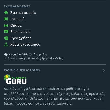
ΣΧΕΤΙΚΆ ΜΕ ΕΜΆΣ
Σχετικά με εμάς
Ιστορικό
Ομάδα
Επικοινωνία
Όροι χρήσης
Χάρτης ιστότοπου
Αρχική σελίδα
Παιχνίδια
Δωρεάν παιχνίδι κουλοχέρη Cake Valley
CASINO GURU ACADEMY
Δωρεάν επαγγελματικά εκπαιδευτικά μαθήματα για
υπαλλήλους online καζίνο, με στόχο τις καλύτερες πρακτικές
του κλάδου, τη βελτίωση της εμπειρίας των παικτών, και τη
δίκαιη προσέγγιση στα τυχερά παιχνίδια.