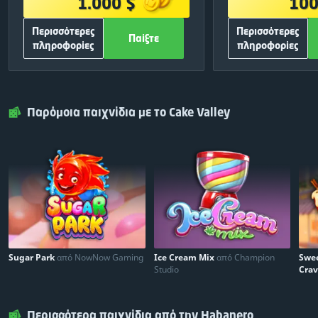
1.000 $
100
120 $
3
20 $
Περισσότερες
Περισσότερες
75 $
4
ΆΛΛΕΣ ΠΛΗΡΟΦΟΡΊΕΣ
Παίξτε
ΆΛΛΕΣ ΠΛΗ
πληροφορίες
πληροφορίες
50 $
5
750
Συνολικές δωρεάν περιστροφές:
250
Συνολικές δωρε
Παίξτε
Κλείσιμο
Παίξτε
25 $
6
Pragmatic
Πάροχος
Pragmatic
25 $
7
Play
παιχνιδιών:
Play
25 $
8
ΔΩΡΕΑΝ
Είσοδος:
ΔΩΡΕΑΝ
Παρόμοια παιχνίδια με το Cake Valley
25 $
9
25 $
10
Sugar Park
από NowNow Gaming
Ice Cream Mix
από Champion
Swee
Studio
Cra
Περισσότερα παιχνίδια από την Habanero