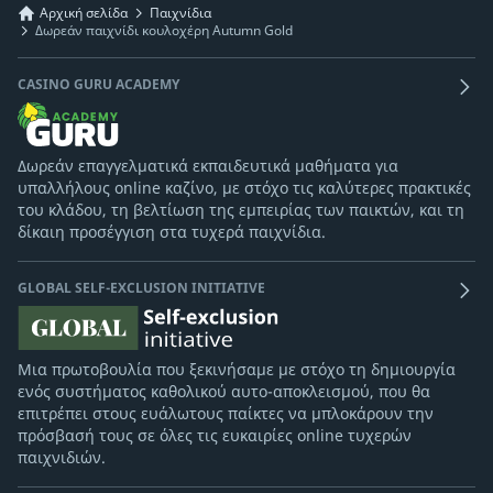
Αρχική σελίδα
Παιχνίδια
Δωρεάν παιχνίδι κουλοχέρη Autumn Gold
CASINO GURU ACADEMY
Δωρεάν επαγγελματικά εκπαιδευτικά μαθήματα για
υπαλλήλους online καζίνο, με στόχο τις καλύτερες πρακτικές
του κλάδου, τη βελτίωση της εμπειρίας των παικτών, και τη
δίκαιη προσέγγιση στα τυχερά παιχνίδια.
GLOBAL SELF-EXCLUSION INITIATIVE
Μια πρωτοβουλία που ξεκινήσαμε με στόχο τη δημιουργία
ενός συστήματος καθολικού αυτο-αποκλεισμού, που θα
επιτρέπει στους ευάλωτους παίκτες να μπλοκάρουν την
πρόσβασή τους σε όλες τις ευκαιρίες online τυχερών
παιχνιδιών.