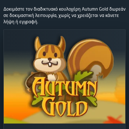
Δοκιμάστε τον διαδικτυακό κουλοχέρη Autumn Gold δωρεάν
σε δοκιμαστική λειτουργία, χωρίς να χρειάζεται να κάνετε
λήψη ή εγγραφή.