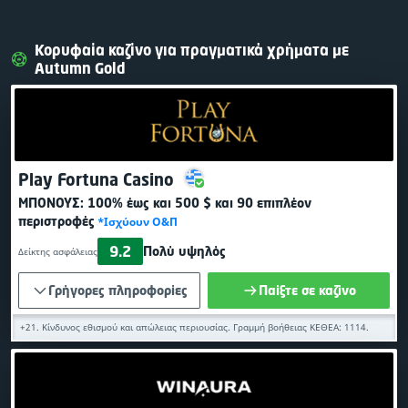
Κορυφαία καζίνο για πραγματικά χρήματα με
Autumn Gold
Play Fortuna Casino
ΜΠΌΝΟΥΣ:
100% έως και 500 $
και 90 επιπλέον
περιστροφές
*Ισχύουν Ο&Π
9.2
Πολύ υψηλός
Δείκτης ασφάλειας
Γρήγορες πληροφορίες
Παίξτε σε καζίνο
+21. Κίνδυνος εθισμού και απώλειας περιουσίας. Γραμμή βοήθειας ΚΕΘΕΑ: 1114.