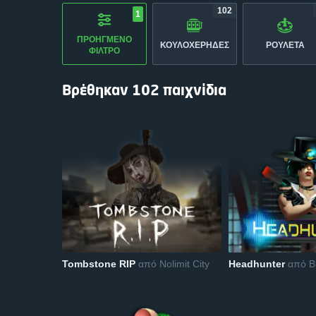
102
1
ΠΡΟΗΓΜΈΝΟ
ΚΟΥΛΟΧΈΡΗΔΕΣ
ΡΟΥΛΈΤΑ
ΦΊΛΤΡΟ
Βρέθηκαν 102 παιχνίδια
Tombstone RIP
από Nolimit City
Headhunter
από B