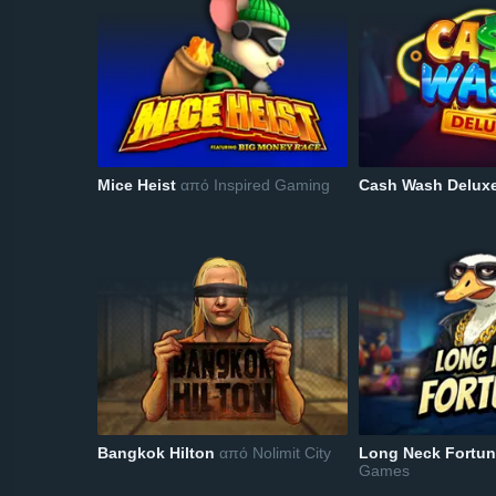
Mice Heist
από Inspired Gaming
Cash Wash Delux
Bangkok Hilton
από Nolimit City
Long Neck Fortu
Games