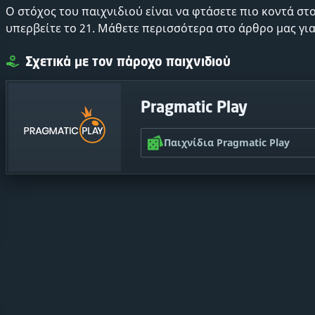
Ο στόχος του παιχνιδιού είναι να φτάσετε πιο κοντά στο
υπερβείτε το 21. Μάθετε περισσότερα στο άρθρο μας γι
Σχετικά με τον πάροχο παιχνιδιού
Pragmatic Play
Παιχνίδια Pragmatic Play