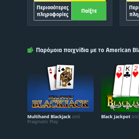
250 $
2
30 $
Περισσότερες
Περ
Παίξτε
120 $
3
20 $
πληροφορίες
πλη
75 $
4
ΆΛΛΕΣ ΠΛΗΡΟΦΟΡΊΕΣ
50 $
5
750
Συνολικές δωρεάν
250
Παίξτε
Κλείσιμο
25 $
6
περιστροφές:
25 $
7
Pragmatic
Πάροχος
Pr
Play
παιχνιδιών:
Παρόμοια παιχνίδια με το American Bl
25 $
8
ΔΩΡΕΑΝ
Είσοδος:
ΔΩΡ
25 $
9
25 $
10
Multihand Blackjack
από
Black Jackpot
απ
Pragmatic Play