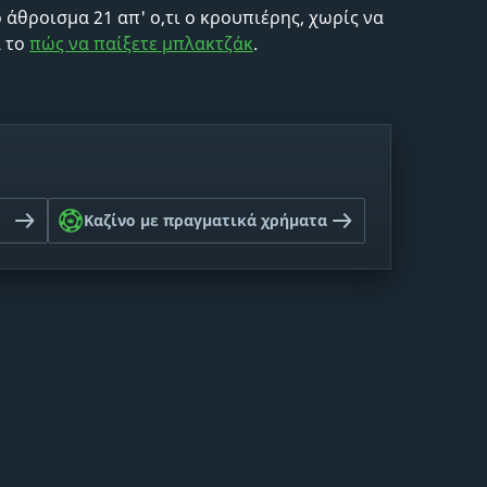
 άθροισμα 21 απ' ο,τι ο κρουπιέρης, χωρίς να
α το
πώς να παίξετε μπλακτζάκ
.
Καζίνο με πραγματικά χρήματα