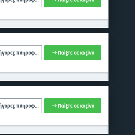
Γρήγορες πληροφορίες
Παίξτε σε καζίνο
Γρήγορες πληροφορίες
Παίξτε σε καζίνο