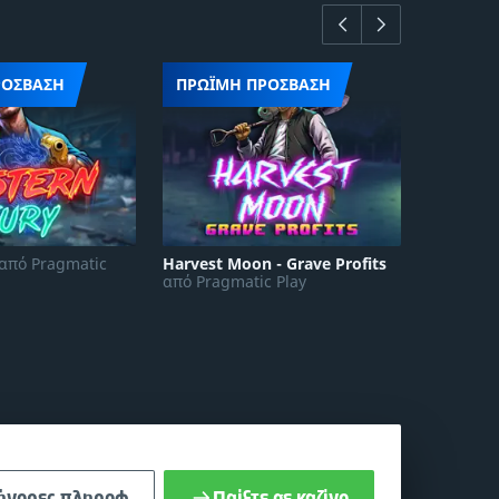
ΡΌΣΒΑΣΗ
ΠΡΏΙΜΗ ΠΡΌΣΒΑΣΗ
από Pragmatic
Harvest Moon - Grave Profits
Super Pe
από Pragmatic Play
Play
Γρήγορες πληροφορίες
Παίξτε σε καζίνο