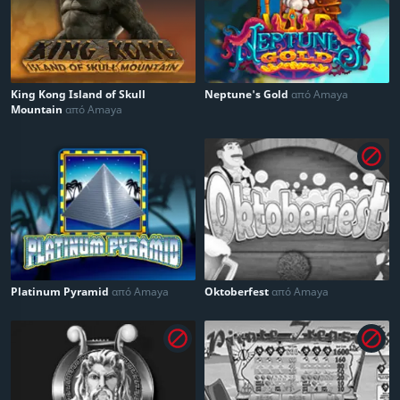
King Kong Island of Skull
Neptune's Gold
από Amaya
Mountain
από Amaya
Platinum Pyramid
από Amaya
Oktoberfest
από Amaya