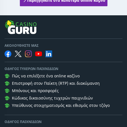
Περιηγηθείτε στα καλύτερα online καζίνο
ΑΚΟΛΟΥΘΉΣΤΕ ΜΑΣ
ΟΔΗΓΌΣ ΤΥΧΕΡΏΝ ΠΑΙΧΝΙΔΙΏΝ
Πώς να επιλέξετε ένα online καζίνο
Επιστροφή στον Παίκτη (RTP) και διακύμανση
Μπόνους και προσφορές
Κώδικας δικαιοσύνης τυχερών παιχνιδιών
Υπεύθυνος στοιχηματισμός και εθισμός στον τζόγο
ΟΔΗΓΌΣ ΠΑΙΧΝΙΔΙΏΝ