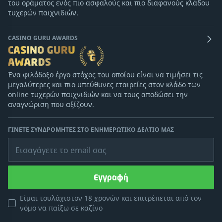
του οράματος ενός πιο ασφαλούς και πιο διαφανούς κλάδου
τυχερών παιχνιδιών.
CASINO GURU AWARDS
Ένα φιλόδοξο έργο στόχος του οποίου είναι να τιμήσει τις
μεγαλύτερες και πιο υπεύθυνες εταιρείες στον κλάδο των
online τυχερών παιχνιδιών και να τους αποδώσει την
αναγνώριση που αξίζουν.
ΓΊΝΕΤΕ ΣΥΝΔΡΟΜΗΤΈΣ ΣΤΟ ΕΝΗΜΕΡΩΤΙΚΌ ΔΕΛΤΊΟ ΜΑΣ
Εισαγάγετε το email σας
Εγγραφή
Είμαι τουλάχιστον 18 χρονών και επιτρέπεται από τον
νόμο να παίξω σε καζίνο