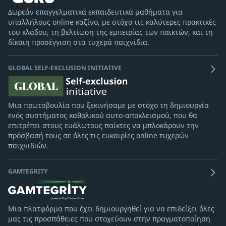
Δωρεάν επαγγελματικά εκπαιδευτικά μαθήματα για
υπαλλήλους online καζίνο, με στόχο τις καλύτερες πρακτικές
του κλάδου, τη βελτίωση της εμπειρίας των παικτών, και τη
δίκαιη προσέγγιση στα τυχερά παιχνίδια.
GLOBAL SELF-EXCLUSION INITIATIVE
Μια πρωτοβουλία που ξεκινήσαμε με στόχο τη δημιουργία
ενός συστήματος καθολικού αυτο-αποκλεισμού, που θα
επιτρέπει στους ευάλωτους παίκτες να μπλοκάρουν την
πρόσβασή τους σε όλες τις ευκαιρίες online τυχερών
παιχνιδιών.
GAMTEGRITY
Μια πλατφόρμα που έχει δημιουργηθεί για να επιδείξει όλες
μας τις προσπάθειες που στοχεύουν στην πραγματοποίηση