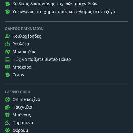
Κώδικας δικαιοσύνης τυχερών παιχνιδιών
Υπεύθυνος στοιχηματισμός και εθισμός στον τζόγο
ΟΔΗΓΌΣ ΠΑΙΧΝΙΔΙΏΝ
Κουλοχέρηδες
Ρουλέτα
Μπλακτζάκ
Πώς να παίξετε Βίντεο Πόκερ
Μπακαρά
Craps
CASINO GURU
Online καζίνο
Παιχνίδια
Μπόνους
Παράπονα
Φόρουμ