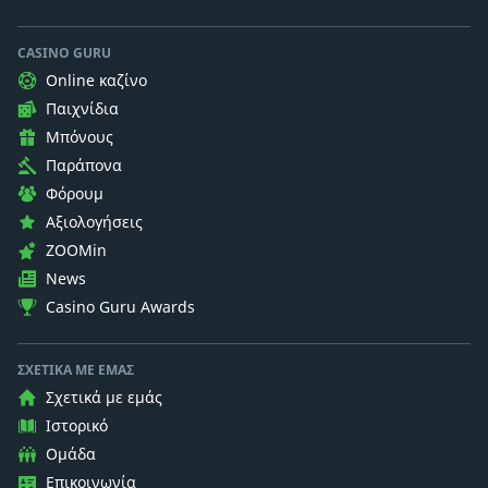
CASINO GURU
Online καζίνο
Παιχνίδια
Μπόνους
Παράπονα
Φόρουμ
Αξιολογήσεις
ZOOMin
News
Casino Guru Awards
ΣΧΕΤΙΚΆ ΜΕ ΕΜΆΣ
Σχετικά με εμάς
Ιστορικό
Ομάδα
Επικοινωνία