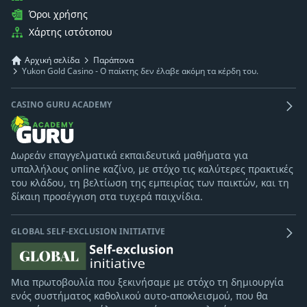
Όροι χρήσης
Χάρτης ιστότοπου
Αρχική σελίδα
Παράπονα
Yukon Gold Casino - Ο παίκτης δεν έλαβε ακόμη τα κέρδη του.
CASINO GURU ACADEMY
Δωρεάν επαγγελματικά εκπαιδευτικά μαθήματα για
υπαλλήλους online καζίνο, με στόχο τις καλύτερες πρακτικές
του κλάδου, τη βελτίωση της εμπειρίας των παικτών, και τη
δίκαιη προσέγγιση στα τυχερά παιχνίδια.
GLOBAL SELF-EXCLUSION INITIATIVE
Μια πρωτοβουλία που ξεκινήσαμε με στόχο τη δημιουργία
ενός συστήματος καθολικού αυτο-αποκλεισμού, που θα