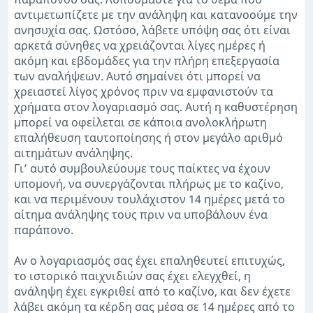
αντιμετωπίζετε με την ανάληψη και κατανοούμε την
ανησυχία σας. Ωστόσο, λάβετε υπόψη σας ότι είναι
αρκετά σύνηθες να χρειάζονται λίγες ημέρες ή
ακόμη και εβδομάδες για την πλήρη επεξεργασία
των αναλήψεων. Αυτό σημαίνει ότι μπορεί να
χρειαστεί λίγος χρόνος πριν να εμφανιστούν τα
χρήματα στον λογαριασμό σας. Αυτή η καθυστέρηση
μπορεί να οφείλεται σε κάποια ανολοκλήρωτη
επαλήθευση ταυτοποίησης ή στον μεγάλο αριθμό
αιτημάτων ανάληψης.
Γι’ αυτό συμβουλεύουμε τους παίκτες να έχουν
υπομονή, να συνεργάζονται πλήρως με το καζίνο,
και να περιμένουν τουλάχιστον 14 ημέρες μετά το
αίτημα ανάληψης τους πριν να υποβάλουν ένα
παράπονο.
Αν ο λογαριασμός σας έχει επαληθευτεί επιτυχώς,
το ιστορικό παιχνιδιών σας έχει ελεγχθεί, η
ανάληψη έχει εγκριθεί από το καζίνο, και δεν έχετε
λάβει ακόμη τα κέρδη σας μέσα σε 14 ημέρες από το