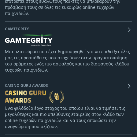
επιτρέπει στους ευάλωτους παίκτες να μπλοκάρουν την
πρόσβασή τους σε όλες τις ευκαιρίες online τυχερών
παιχνιδιών.
GAMTEGRITY
Μια πλατφόρμα που έχει δημιουργηθεί για να επιδείξει όλες
μας τις προσπάθειες που στοχεύουν στην πραγματοποίηση
του οράματος ενός πιο ασφαλούς και πιο διαφανούς κλάδου
τυχερών παιχνιδιών.
CASINO GURU AWARDS
Ένα φιλόδοξο έργο στόχος του οποίου είναι να τιμήσει τις
μεγαλύτερες και πιο υπεύθυνες εταιρείες στον κλάδο των
online τυχερών παιχνιδιών και να τους αποδώσει την
αναγνώριση που αξίζουν.