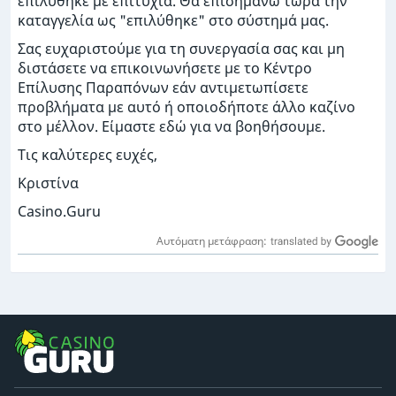
επιλύθηκε με επιτυχία. Θα επισημάνω τώρα την
καταγγελία ως "επιλύθηκε" στο σύστημά μας.
Σας ευχαριστούμε για τη συνεργασία σας και μη
διστάσετε να επικοινωνήσετε με το Κέντρο
Επίλυσης Παραπόνων εάν αντιμετωπίσετε
προβλήματα με αυτό ή οποιοδήποτε άλλο καζίνο
στο μέλλον. Είμαστε εδώ για να βοηθήσουμε.
Τις καλύτερες ευχές,
Κριστίνα
Casino.Guru
Αυτόματη μετάφραση: