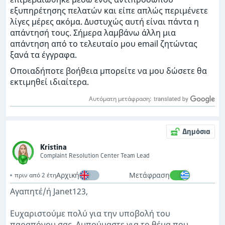
εξυπηρέτησης πελατών και είπε απλώς περιμένετε
λίγες μέρες ακόμα. Δυστυχώς αυτή είναι πάντα η
απάντησή τους. Σήμερα λαμβάνω άλλη μια
απάντηση από το τελευταίο μου email ζητώντας
ξανά τα έγγραφα.
Οποιαδήποτε βοήθεια μπορείτε να μου δώσετε θα
εκτιμηθεί ιδιαίτερα.
Αυτόματη μετάφραση:
Δημόσια
Kristina
Complaint Resolution Center Team Lead
Αρχική
Μετάφραση
πριν από 2 έτη
Αγαπητέ/ή Janet123,
Ευχαριστούμε πολύ για την υποβολή του
παραπόνου σας. Λυπούμαστε για το θέμα που