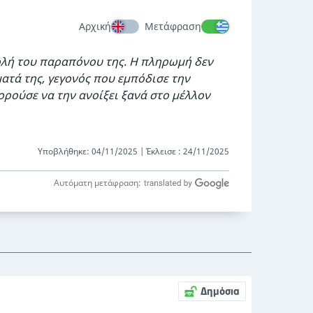
Αρχική
Μετάφραση
ολή του παραπόνου της. Η πληρωμή δεν
ατά της, γεγονός που εμπόδισε την
ορούσε να την ανοίξει ξανά στο μέλλον
Υποβλήθηκε: 04/11/2025 |
Έκλεισε : 24/11/2025
Αυτόματη μετάφραση:
Δημόσια