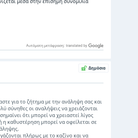
νίζεται μέσα στην επίσημη συνομιλία
Αυτόματη μετάφραση:
Δημόσια
στε για το ζήτημα με την ανάληψη σας και
ολύ σύνηθες οι αναλήψεις να χρειάζονται
σημαίνει ότι μπορεί να χρειαστεί λίγος
ή η καθυστέρηση μπορεί να οφείλεται σε
νάληψης.
ργάζονται πλήρως με το καζίνο και να