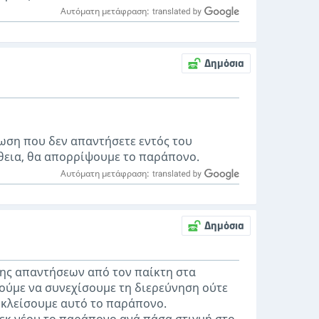
Αυτόματη μετάφραση:
Δημόσια
τωση που δεν απαντήσετε εντός του
θεια, θα απορρίψουμε το παράπονο.
Αυτόματη μετάφραση:
Δημόσια
ψης απαντήσεων από τον παίκτη στα
ρούμε να συνεχίσουμε τη διερεύνηση ούτε
 κλείσουμε αυτό το παράπονο.