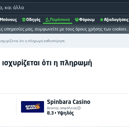
Μπόνους
Οδηγός
Παράπονα
Φόρουμ
Αξιολογήσεις
ις υπηρεσίες μας, συμφωνείτε με τους όρους χρήσης των cookies.
 ισχυρίζεται ότι η πληρωμή καθυστέρησε.
ς ισχυρίζεται ότι η πληρωμή
Spinbara Casino
Δείκτης ασφάλειας
8.3
Υψηλός