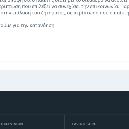
τε υπόψη ότι ο παίκτης διατηρεί το δικαίωμα να ανοίξει
ερίπτωση που επιλέξει να συνεχίσει την επικοινωνία. Πα
στην επίλυση του ζητήματος, σε περίπτωση που ο παίκτη
τούμε για την κατανόηση.
,
 ΠΑΙΧΝΙΔΙΏΝ
CASINO GURU