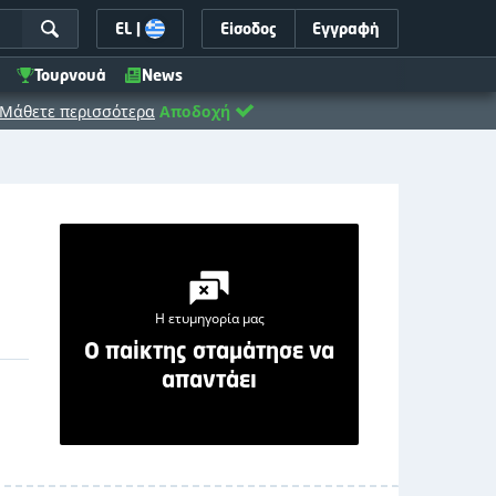
EL
|
Είσοδος
Εγγραφή
Τουρνουά
News
Μάθετε περισσότερα
Αποδοχή
Η ετυμηγορία μας
Ο παίκτης σταμάτησε να
απαντάει