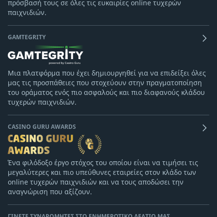
πρόσβασή τους σε όλες τις ευκαιρίες online τυχερών
παιχνιδιών.
GAMTEGRITY
Μια πλατφόρμα που έχει δημιουργηθεί για να επιδείξει όλες
μας τις προσπάθειες που στοχεύουν στην πραγματοποίηση
του οράματος ενός πιο ασφαλούς και πιο διαφανούς κλάδου
τυχερών παιχνιδιών.
CASINO GURU AWARDS
Ένα φιλόδοξο έργο στόχος του οποίου είναι να τιμήσει τις
μεγαλύτερες και πιο υπεύθυνες εταιρείες στον κλάδο των
online τυχερών παιχνιδιών και να τους αποδώσει την
αναγνώριση που αξίζουν.
ΓΊΝΕΤΕ ΣΥΝΔΡΟΜΗΤΈΣ ΣΤΟ ΕΝΗΜΕΡΩΤΙΚΌ ΔΕΛΤΊΟ ΜΑΣ