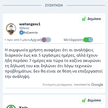
ΣΥΖΉΤΗΣΗ
Δημόσια
waitangasu1
Χάλκινο
Καζακστάν
Αρχική
Μετάφραση
πριν από 5 μήνες
Η συμφωνία χρήστη αναφέρει ότι οι αναλήψεις
διαρκούν έως και 5 εργάσιμες ημέρες, αλλά έχουν
ήδη περάσει 7 ημέρες και τώρα το καζίνο ακυρώνει
τη δήλωσή του και δηλώνει ότι λόγω τεχνικών
προβλημάτων, δεν θα είναι σε θέση να επεξεργαστεί
την ανάληψη.
Αυτόματη μετάφραση:
Δημόσια
Karla