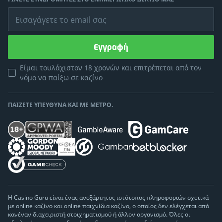
Εισαγάγετε το email σας
Εγγραφή
Είμαι τουλάχιστον 18 χρονών και επιτρέπεται από τον
νόμο να παίξω σε καζίνο
ΠΑΊΖΕΤΕ ΥΠΕΎΘΥΝΑ ΚΑΙ ΜΕ ΜΈΤΡΟ.
Η Casino Guru είναι ένας ανεξάρτητος ιστότοπος πληροφοριών σχετικά
με online καζίνο και online παιχνίδια καζίνο, ο οποίος δεν ελέγχεται από
κανέναν διαχειριστή στοιχηματισμού ή άλλον οργανισμό. Όλες οι