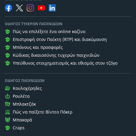
ΟΔΗΓΌΣ ΤΥΧΕΡΏΝ ΠΑΙΧΝΙΔΙΏΝ
Πώς να επιλέξετε ένα online καζίνο
Επιστροφή στον Παίκτη (RTP) και διακύμανση
Μπόνους και προσφορές
Κώδικας δικαιοσύνης τυχερών παιχνιδιών
Υπεύθυνος στοιχηματισμός και εθισμός στον τζόγο
ΟΔΗΓΌΣ ΠΑΙΧΝΙΔΙΏΝ
Κουλοχέρηδες
Ρουλέτα
Μπλακτζάκ
Πώς να παίξετε Βίντεο Πόκερ
Μπακαρά
Craps