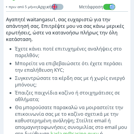
Αρχική
Μετάφραση
πριν από 5 μήνες
Αγαπητέ waitangasu1, σας ευχαριστώ για την
απάντησή σας. Επιτρέψτε μου να σας κάνω μερικές
ερωτήσεις, ώστε να κατανοήσω πλήρως την όλη
κατάσταση.
Έχετε κάνει ποτέ επιτυχημένες αναλήψεις στο
παρελθόν;
Μπορείτε να επιβεβαιώσετε ότι έχετε περάσει
την επαλήθευση KYC;
Συγκεντρώσατε τα κέρδη σας με ή χωρίς ενεργό
μπόνους;
Έπαιζες παιχνίδια καζίνο ή στοιχημάτισες σε
αθλήματα;
Θα μπορούσατε παρακαλώ να μοιραστείτε την
επικοινωνία σας με το καζίνο σχετικά με την
καθυστερημένη ανάληψη; Στείλτε email ή
απομαγνητοφωνήσεις συνομιλίας στο email μου
στη διεύθυνση
karla.m@casino.guru
ή