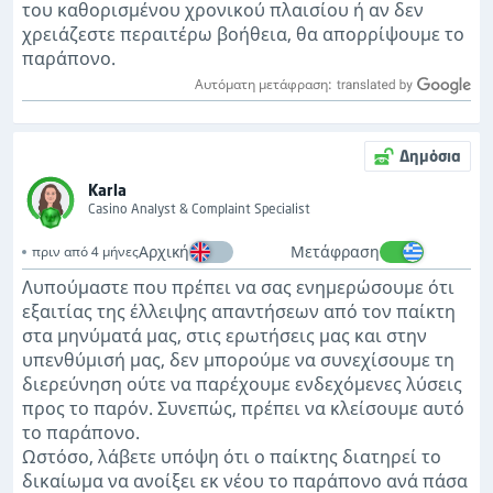
του καθορισμένου χρονικού πλαισίου ή αν δεν
χρειάζεστε περαιτέρω βοήθεια, θα απορρίψουμε το
παράπονο.
Αυτόματη μετάφραση:
Δημόσια
Karla
Casino Analyst & Complaint Specialist
Αρχική
Μετάφραση
πριν από 4 μήνες
Λυπούμαστε που πρέπει να σας ενημερώσουμε ότι
εξαιτίας της έλλειψης απαντήσεων από τον παίκτη
στα μηνύματά μας, στις ερωτήσεις μας και στην
υπενθύμισή μας, δεν μπορούμε να συνεχίσουμε τη
διερεύνηση ούτε να παρέχουμε ενδεχόμενες λύσεις
προς το παρόν. Συνεπώς, πρέπει να κλείσουμε αυτό
το παράπονο.
Ωστόσο, λάβετε υπόψη ότι ο παίκτης διατηρεί το
δικαίωμα να ανοίξει εκ νέου το παράπονο ανά πάσα