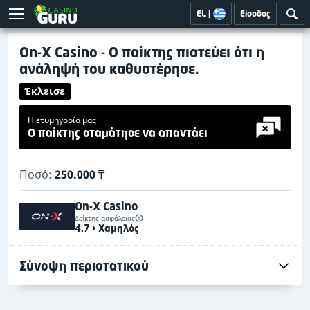
EL
|
Είσοδος
On-X Casino - Ο παίκτης πιστεύει ότι η
ανάληψή του καθυστέρησε.
Έκλεισε
Η ετυμηγορία μας
Ο παίκτης σταμάτησε να απαντάει
Ποσό:
250.000 ₸
On-X Casino
Δείκτης ασφάλειας
4.7
Χαμηλός
Σύνοψη περιστατικού