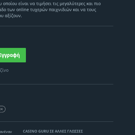
 οποίου είναι να τιμήσει τις μεγαλύτερες και πιο
άδο των online τυχερών παιχνιδιών και να τους
υ αξίζουν.
Εγγραφή
ζίνο
CASINO GURU ΣΕ ΆΛΛΕΣ ΓΛΏΣΣΕΣ
κανέναν