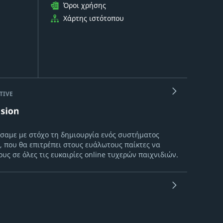
Όροι χρήσης
Χάρτης ιστότοπου
TIVE
σαμε με στόχο τη δημιουργία ενός συστήματος
 που θα επιτρέπει στους ευάλωτους παίκτες να
ς σε όλες τις ευκαιρίες online τυχερών παιχνιδιών.