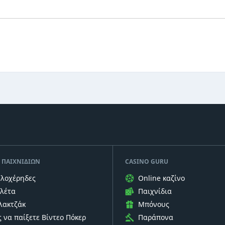
 ΠΑΙΧΝΙΔΙΏΝ
CASINO GURU
λοχέρηδες
Online καζίνο
λέτα
Παιχνίδια
λακτζάκ
Μπόνους
 να παίξετε Βίντεο Πόκερ
Παράπονα