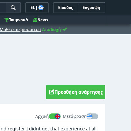
EL
|
Είσοδος
Εγγραφή
Τουρνουά
News
Μάθετε περισσότερα
Αποδοχή
Προσθήκη ανάρτησης
Αρχική
Μετάφραση
d register I didnt get that experience at all.