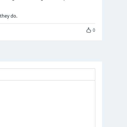
 they do.
0