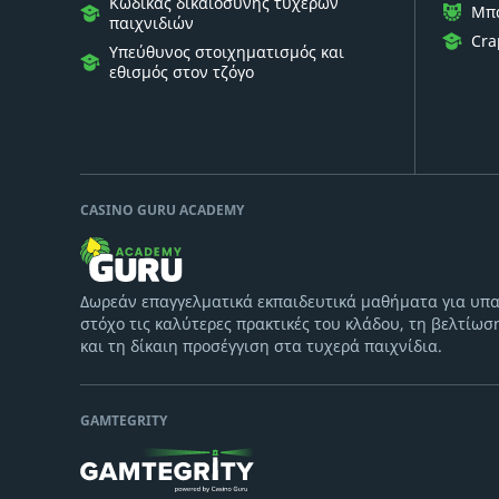
Κώδικας δικαιοσύνης τυχερών
Μπ
παιχνιδιών
Cra
Υπεύθυνος στοιχηματισμός και
εθισμός στον τζόγο
CASINO GURU ACADEMY
Δωρεάν επαγγελματικά εκπαιδευτικά μαθήματα για υπαλ
στόχο τις καλύτερες πρακτικές του κλάδου, τη βελτίωσ
και τη δίκαιη προσέγγιση στα τυχερά παιχνίδια.
GAMTEGRITY