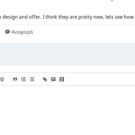
he design and offer. I think they are pretty new, lets see how
Αναφορά