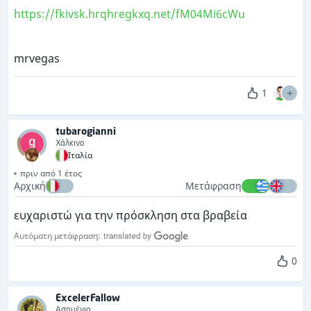
https://fkivsk.hrqhregkxq.net/fM04Mi6cWu
mrvegas
1
tubarogianni
Χάλκινο
Ιταλία
πριν από 1 έτος
Αρχική
Μετάφραση
ευχαριστώ για την πρόσκληση στα βραβεία
Αυτόματη μετάφραση:
0
ExcelerFallow
Ασημένιο