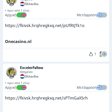
Ολλανδία
πριν από 1 έτος
Αρχική
Μετάφραση
https://fkivsk.hrqhregkxq.net/pUfRtJTk1o
Onecasino.nl
1
ExcelerFallow
Ασημένιο
Ολλανδία
πριν από 1 έτος
Αρχική
Μετάφραση
https://fkivsk.hrqhregkxq.net/sPTmGaX5rh