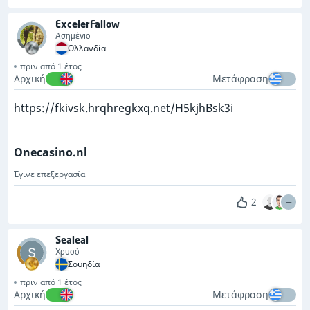
ExcelerFallow
Ασημένιο
Ολλανδία
πριν από 1 έτος
Αρχική
Μετάφραση
https://fkivsk.hrqhregkxq.net/H5kjhBsk3i
Onecasino.nl
Έγινε επεξεργασία
2
Sealeal
Χρυσό
Σουηδία
πριν από 1 έτος
Αρχική
Μετάφραση