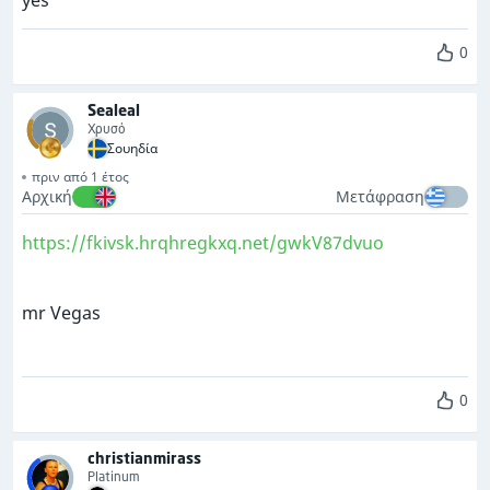
yes
0
Sealeal
Χρυσό
Σουηδία
πριν από 1 έτος
Αρχική
Μετάφραση
https://fkivsk.hrqhregkxq.net/gwkV87dvuo
mr Vegas
0
christianmirass
Platinum