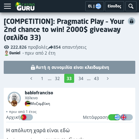
EL
|
Είσοδος
[COMPETITION]: Pragmatic Play – Your
2nd chance to win! 2000$ giveaway
(σελίδα 33)
222.826
προβολές
854
απαντήσεις
πριν από 2 έτη
Daniel
Αυτή η συνομιλία είναι κλειδωμένη
1
...
32
33
34
...
43
bablofranciso
Χάλκινο
Μοζαμβίκη
πριν από 1 έτος
Αρχική
Μετάφραση
Η απόλυτη χαρά είναι εδώ