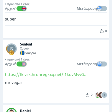
πριν από 1 έτος
Αρχική
Μετάφραση
super
0
Sealeal
Χρυσό
Σουηδία
πριν από 1 έτος
Αρχική
Μετάφραση
https://fkivsk.hrqhregkxq.net/I1kovMvvGa
mr vegas
2
Daniel