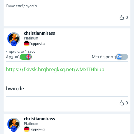
Έγινε επεξεργασία
0
christianmirass
Platinum
Γερμανία
πριν από 1 έτος
Αρχική
Μετάφραση
https://fkivsk.hrqhregkxq.net/wMxITHhiup
bwin.de
0
christianmirass
Platinum
Γερμανία