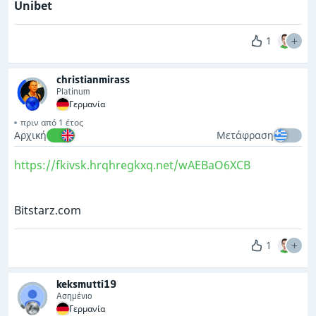
Unibet
1
christianmirass
Platinum
Γερμανία
πριν από 1 έτος
Αρχική
Μετάφραση
https://fkivsk.hrqhregkxq.net/wAEBaO6XCB
Bitstarz.com
1
keksmutti19
Ασημένιο
Γερμανία