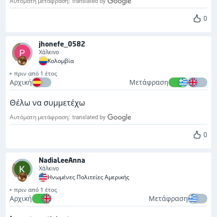
Αυτόματη μετάφραση:
0
jhonefe_0582
Χάλκινο
Κολομβία
πριν από 1 έτος
Αρχική
Μετάφραση
Θέλω να συμμετέχω
Αυτόματη μετάφραση:
0
NadiaLeeAnna
Χάλκινο
Ηνωμένες Πολιτείες Αμερικής
πριν από 1 έτος
Αρχική
Μετάφραση